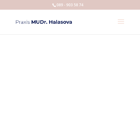
089 - 903 58 74
Praxis für
Allgemeinmedizin
Dr. Halasova
Allgemeinmedizinische Praxis
in Kirchheim bei München,
Heimstetten
Lehrpraxis der Universität TUM